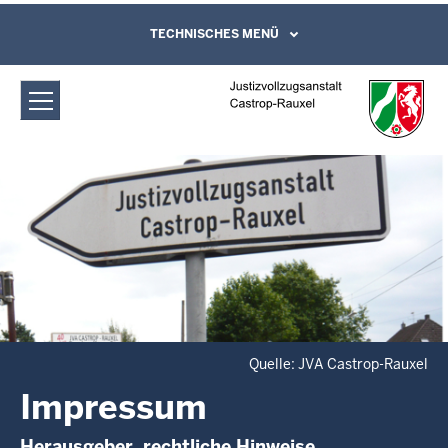
Direkt zum Inhalt
Justizvollzugsanstalt Castrop-Rauxel:
TECHNISCHES MENÜ
Leichte Sprache, Gebärdensprachenvideo
und Kontaktformular
Impressum
Quelle: JVA Castrop-Rauxel
Impressum
Herausgeber, rechtliche Hinweise